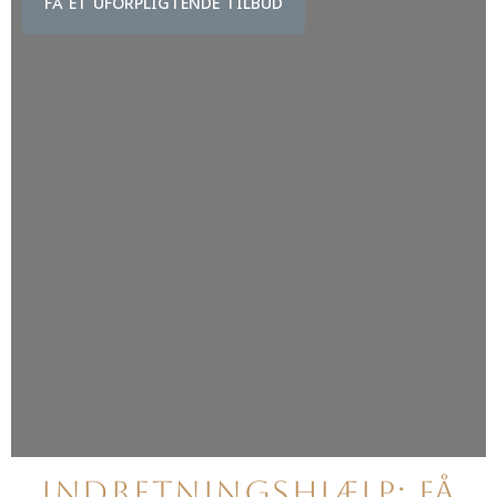
FÅ ET UFORPLIGTENDE TILBUD
Indretningshjælp: få